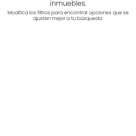
inmuebles.
Modifica los filtros para encontrar opciones que se
ajusten mejor a tu búsqueda.
¿Buscas un profesional
inmobiliario?
Descubre inmobiliarias en Bizkaia
Las mejores agencias a tu disposición.
¡Descubrir ahora!