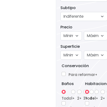
Subtipo
Precio
Superficie
Conservación
Para reformar
+
Baños
Habitacion
Todo
1
2
3
Todo
4
1
2
+
+
+
+
+
+