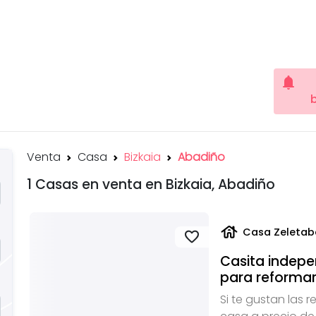
notifications
Venta
Casa
Bizkaia
Abadiño
1 Casas en venta en Bizkaia, Abadiño
house
Casa Zeletab
favorite
Casita indepe
para reforma
Si te gustan las 