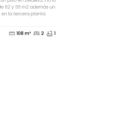
un piso en Zelaieta...no lo
 de 52 y 55 m2 además un
 en la tercera planta.
mail
phone
straighten
bed
bathtub
108 m²
2
1