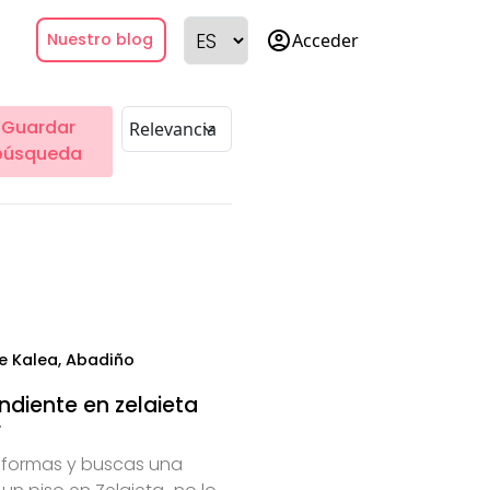
account_circle
Acceder
Nuestro blog
Guardar
búsqueda
e Kalea, Abadiño
ndiente en zelaieta
r
reformas y buscas una