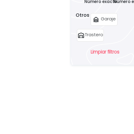
Número exacto
Número e
Otros
garage_home
Garaje
warehouse
Trastero
Limpiar filtros
¿
u
pr