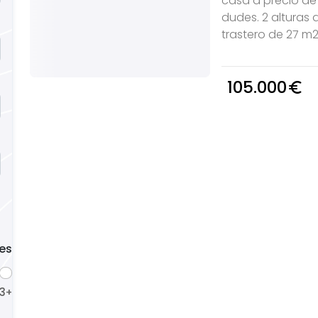
casa a precio de 
dudes. 2 alturas
trastero de 27 m2
105.000
euro_symbol
es
3
4
5
+
+
+