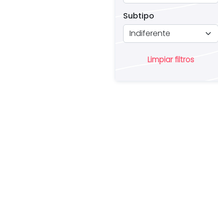
Subtipo
Limpiar filtros
¿
u
pr
in