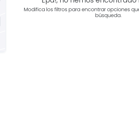
Modifica los filtros para encontrar opciones qu
búsqueda.
Buscas
Descubre
n
inmobiliarias en
Cantabria
ofesional
Las mejores agencias a
disposición.
mobiliario?