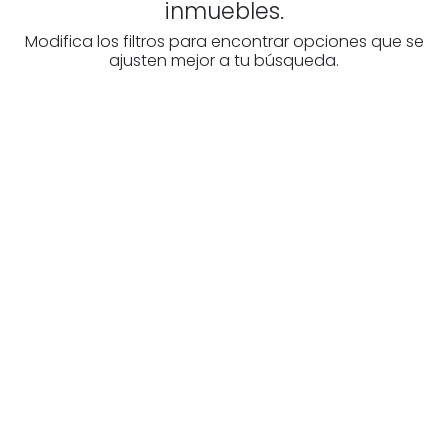
inmuebles.
Modifica los filtros para encontrar opciones que se
ajusten mejor a tu búsqueda.
¿Buscas un profesional
inmobiliario?
Descubre inmobiliarias en Álava
Las mejores agencias a tu disposición.
¡Descubrir ahora!