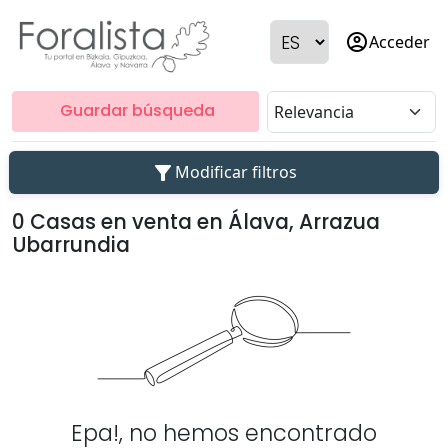
account_circle
Acceder
Guardar búsqueda
filter_alt
Modificar filtros
0 Casas en venta en Álava, Arrazua
Ubarrundia
Epa!, no hemos encontrado