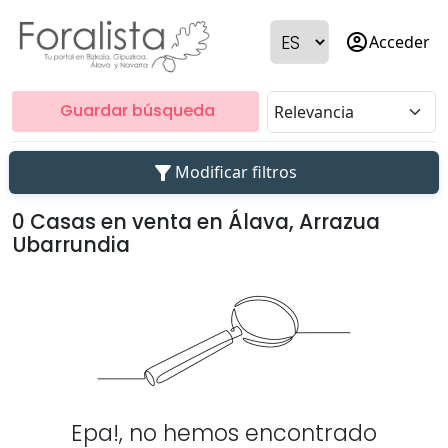
account_circle
Acceder
Guardar búsqueda
filter_alt
Modificar filtros
0 Casas en venta en Álava, Arrazua
Ubarrundia
Epa!, no hemos encontrado