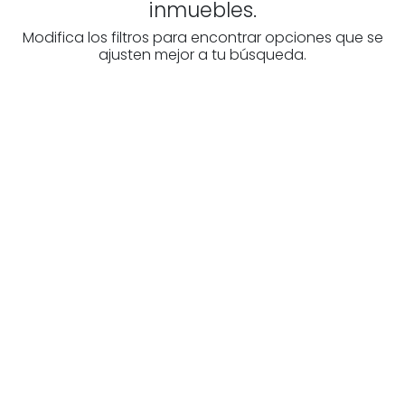
inmuebles.
Modifica los filtros para encontrar opciones que se
ajusten mejor a tu búsqueda.
¿Buscas un profesional
inmobiliario?
Descubre inmobiliarias en Álava
Las mejores agencias a tu disposición.
¡Descubrir ahora!