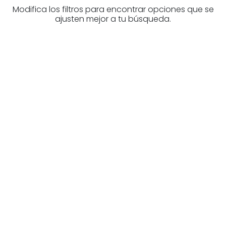
Modifica los filtros para encontrar opciones que se
ajusten mejor a tu búsqueda.
¿Buscas un profesional
inmobiliario?
Descubre inmobiliarias en Álava
Las mejores agencias a tu disposición.
¡Descubrir ahora!