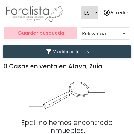
account_circle
Acceder
Guardar búsqueda
filter_alt
Modificar filtros
0 Casas en venta en Álava, Zuia
Epa!, no hemos encontrado
inmuebles.