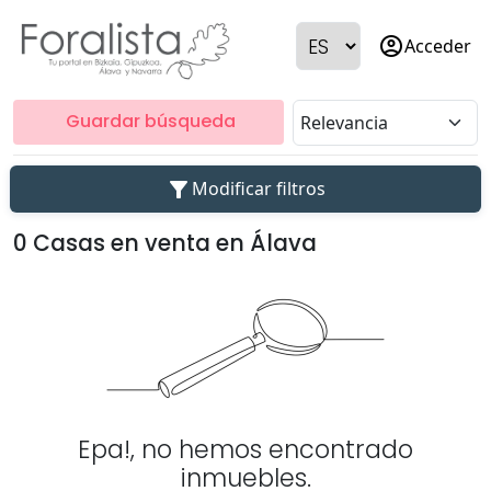
account_circle
Acceder
Guardar búsqueda
filter_alt
Modificar filtros
0 Casas en venta en Álava
Epa!, no hemos encontrado
inmuebles.