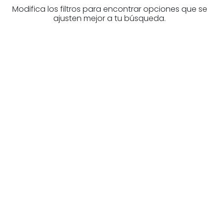
Modifica los filtros para encontrar opciones que se
ajusten mejor a tu búsqueda.
¿Buscas un profesional
inmobiliario?
Descubre inmobiliarias en Álava
Las mejores agencias a tu disposición.
¡Descubrir ahora!