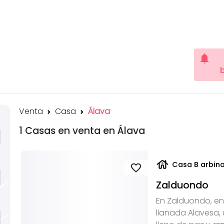
notifications
Venta
Casa
Álava
1 Casas en venta en Álava
house
Casa B arbin
favorite
Zalduondo
En Zalduondo, en 
llanada Alavesa, 