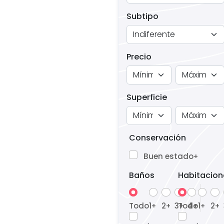
Subtipo
Precio
Superficie
Conservación
Buen estado
+
Baños
Habitacion
Todo
1
2
3
Todo
4
1
2
+
+
+
+
+
+