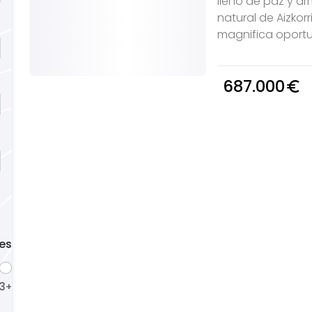
lleno de paz y ar
natural de Aizkor
magnifica oportu
687.000
euro_symbol
es
3
4
5
+
+
+