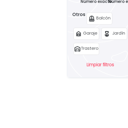
Número exacto
Número e
Otros
balcony
Balcón
garage_home
deceased
Garaje
Jardín
warehouse
Trastero
Limpiar filtros
¿
u