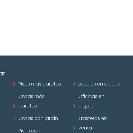
Álava
ofesional
Las mejores agencias a
disposición.
mobiliario?
¡Descubrir ahora!
ar
Pisos más baratos
Locales en alquiler
Casas más
Oficinas en
baratas
alquiler
Casas con jardín
Trasteros en
venta
Pisos con