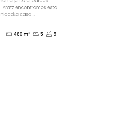
monía junto al parque
ri-Aratz encontramos esta
nidadLa casa ...
mail
phone
straighten
bed
bathtub
460 m²
5
5