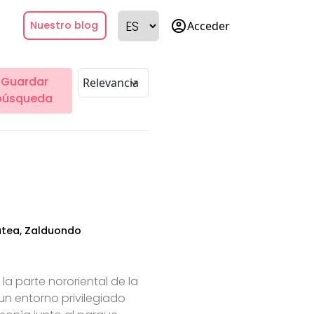
account_circle
Acceder
Nuestro blog
Guardar
búsqueda
atea, Zalduondo
la parte nororiental de la
un entorno privilegiado