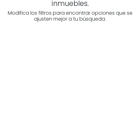
inmuebles.
Modifica los filtros para encontrar opciones que se
ajusten mejor a tu búsqueda.
¿Buscas un profesional
inmobiliario?
Descubre inmobiliarias en Álava
Las mejores agencias a tu disposición.
¡Descubrir ahora!