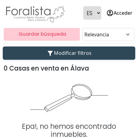
account_circle
Acceder
Guardar búsqueda
filter_alt
Modificar filtros
0 Casas en venta en Álava
Epa!, no hemos encontrado
inmuebles.