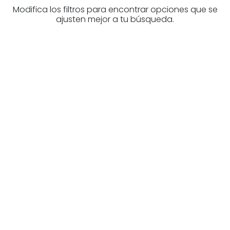
Modifica los filtros para encontrar opciones que se
ajusten mejor a tu búsqueda.
¿Buscas un profesional
inmobiliario?
Descubre inmobiliarias en Álava
Las mejores agencias a tu disposición.
¡Descubrir ahora!