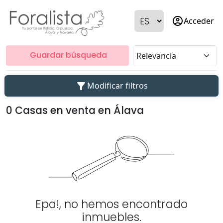
account_circle
Acceder
Guardar búsqueda
filter_alt
Modificar filtros
0 Casas en venta en Álava
Epa!, no hemos encontrado
inmuebles.