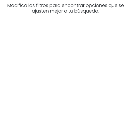
Modifica los filtros para encontrar opciones que se
ajusten mejor a tu búsqueda.
¿Buscas un profesional
inmobiliario?
Descubre inmobiliarias en Álava
Las mejores agencias a tu disposición.
¡Descubrir ahora!