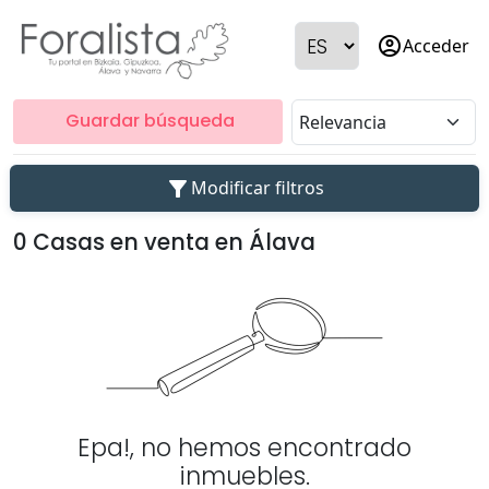
account_circle
Acceder
Guardar búsqueda
filter_alt
Modificar filtros
0 Casas en venta en Álava
Epa!, no hemos encontrado
inmuebles.