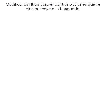
Modifica los filtros para encontrar opciones que se
ajusten mejor a tu búsqueda.
¿Buscas un profesional
inmobiliario?
Descubre inmobiliarias en Álava
Las mejores agencias a tu disposición.
¡Descubrir ahora!