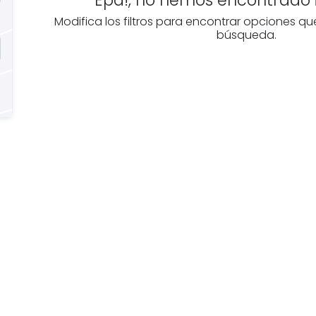
Modifica los filtros para encontrar opciones qu
búsqueda.
Buscas
Descubre
n
inmobiliarias en
Álava
ofesional
Las mejores agencias a
disposición.
mobiliario?