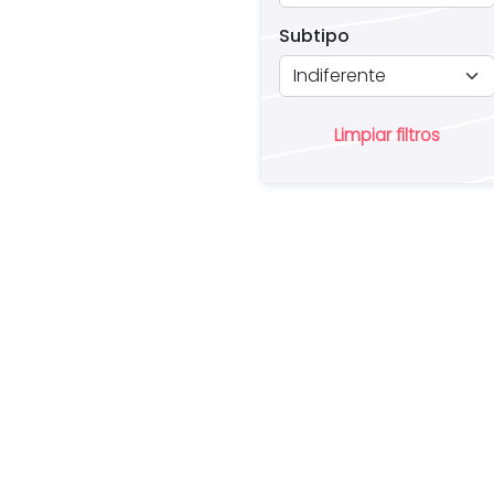
Subtipo
Limpiar filtros
¿
u
pr
in