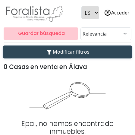
account_circle
Acceder
Guardar búsqueda
filter_alt
Modificar filtros
0 Casas en venta en Álava
Epa!, no hemos encontrado
inmuebles.