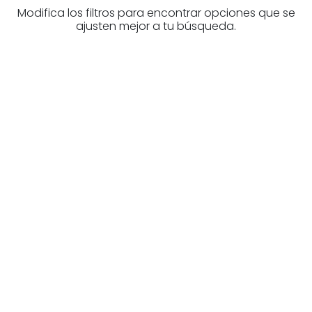
Modifica los filtros para encontrar opciones que se
ajusten mejor a tu búsqueda.
¿Buscas un profesional
inmobiliario?
Descubre inmobiliarias en Álava
Las mejores agencias a tu disposición.
¡Descubrir ahora!