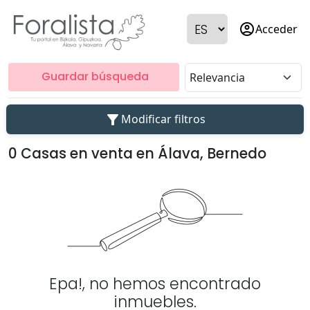
account_circle
Acceder
Guardar búsqueda
filter_alt
Modificar filtros
0 Casas en venta en Álava, Bernedo
Epa!, no hemos encontrado
inmuebles.