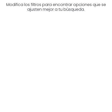
Modifica los filtros para encontrar opciones que se
ajusten mejor a tu búsqueda.
¿Buscas un profesional
inmobiliario?
Descubre inmobiliarias en Álava
Las mejores agencias a tu disposición.
¡Descubrir ahora!