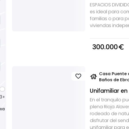
ESPACIOS DIVIDID
es ideal para co
familias o para p
viviendas indepen
300.000
euro_symbol
Casa Puente d
house
favorite
Baños de Ebr
Unifamiliar en
3
4
+
+
En el tranquilo p
plena Rioja Alave
xacto
rodeado de natu
disfrutar del sen
unifamiliar para en