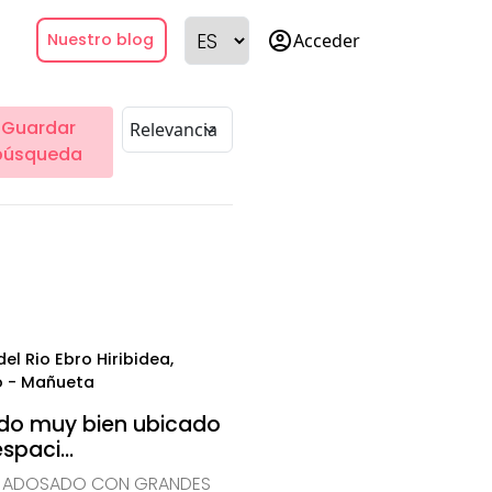
account_circle
Acceder
Nuestro blog
Guardar
búsqueda
el Rio Ebro Hiribidea,
o - Mañueta
do muy bien ubicado
paci...
 ADOSADO CON GRANDES