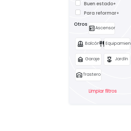
Buen estado
+
Para reformar
+
Otros
elevator
Ascensor
balcony
restaurant
Balcón
Equipamien
garage_home
deceased
Garaje
Jardín
warehouse
Trastero
Limpiar filtros