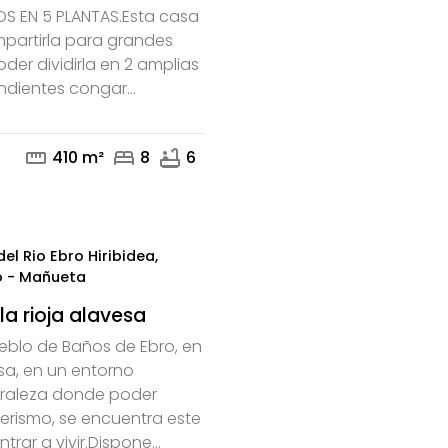
OS EN 5 PLANTAS.Esta casa
mpartirla para grandes
mail
phone
oder dividirla en 2 amplias
dientes congar...
straighten
bed
bathtub
410 m²
8
6
el Rio Ebro Hiribidea,
o - Mañueta
 la rioja alavesa
ueblo de Baños de Ebro, en
sa, en un entorno
raleza donde poder
derismo, se encuentra este
trar a vivir.Dispone...