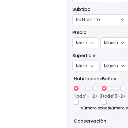
Subtipo
Precio
Superficie
Habitaciones
Baños
Todo
1
2
3
Todo
4
1
5
2
+
+
+
+
+
+
+
Número exacto
Número e
Conservación