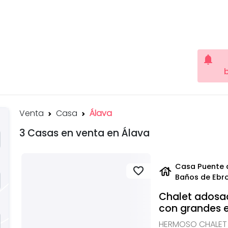
notifications
Venta
Casa
Álava
3 Casas en venta en Álava
Casa Puente d
house
favorite
Baños de Ebr
Chalet adosa
con grandes es
HERMOSO CHALET