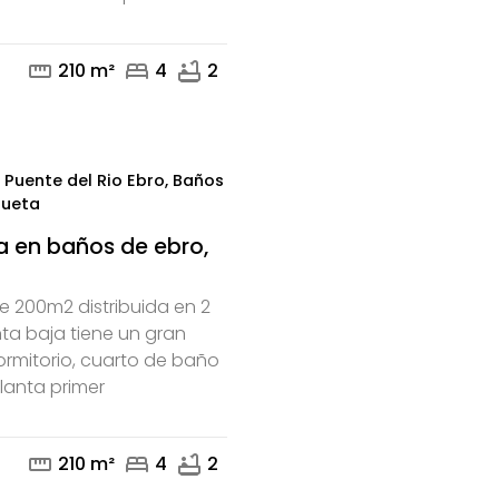
mail
phone
straighten
bed
bathtub
210 m²
4
2
Puente del Rio Ebro, Baños
ñueta
 en baños de ebro,
 200m2 distribuida en 2
nta baja tiene un gran
dormitorio, cuarto de baño
mail
phone
lanta primer
straighten
bed
bathtub
210 m²
4
2