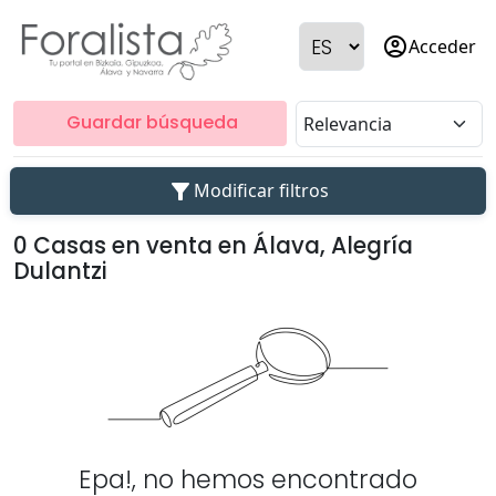
account_circle
Acceder
Guardar búsqueda
filter_alt
Modificar filtros
0 Casas en venta en Álava, Alegría
Dulantzi
Epa!, no hemos encontrado