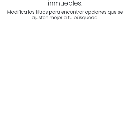
inmuebles.
Modifica los filtros para encontrar opciones que se
ajusten mejor a tu búsqueda.
¿Buscas un profesional
inmobiliario?
Descubre inmobiliarias en Álava
Las mejores agencias a tu disposición.
¡Descubrir ahora!