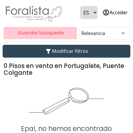
account_circle
Acceder
Guardar búsqueda
filter_alt
Modificar filtros
0 Pisos en venta en Portugalete, Puente
Colgante
Epa!, no hemos encontrado