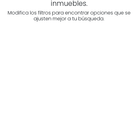
inmuebles.
Modifica los filtros para encontrar opciones que se
ajusten mejor a tu búsqueda.
¿Buscas un profesional
inmobiliario?
Descubre inmobiliarias en Bizkaia
Las mejores agencias a tu disposición.
¡Descubrir ahora!