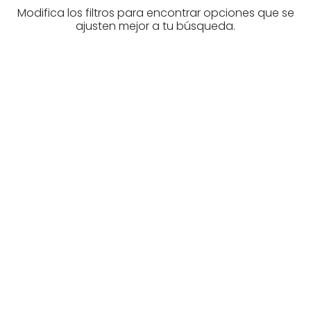
Modifica los filtros para encontrar opciones que se
ajusten mejor a tu búsqueda.
¿Buscas un profesional
inmobiliario?
Descubre inmobiliarias en Bizkaia
Las mejores agencias a tu disposición.
¡Descubrir ahora!