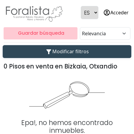
account_circle
Acceder
Guardar búsqueda
filter_alt
Modificar filtros
0 Pisos en venta en Bizkaia, Otxandio
Epa!, no hemos encontrado
inmuebles.