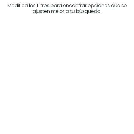
Modifica los filtros para encontrar opciones que se
ajusten mejor a tu búsqueda.
¿Buscas un profesional
inmobiliario?
Descubre inmobiliarias en Bizkaia
Las mejores agencias a tu disposición.
¡Descubrir ahora!