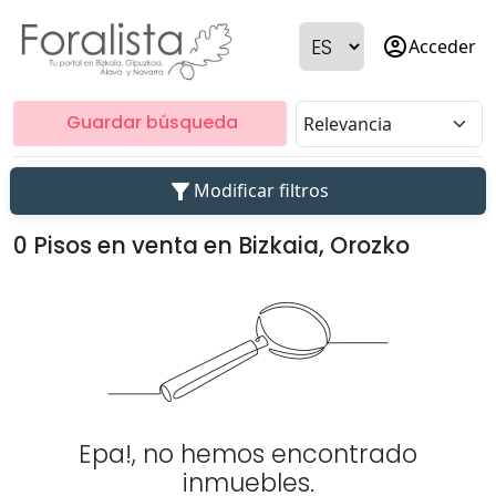
account_circle
Acceder
Guardar búsqueda
filter_alt
Modificar filtros
0 Pisos en venta en Bizkaia, Orozko
Epa!, no hemos encontrado
inmuebles.