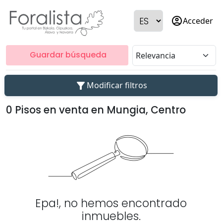
account_circle
Acceder
Guardar búsqueda
filter_alt
Modificar filtros
0 Pisos en venta en Mungia, Centro
Epa!, no hemos encontrado
inmuebles.