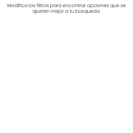
Modifica los filtros para encontrar opciones que se
ajusten mejor a tu búsqueda.
¿Buscas un profesional
inmobiliario?
Descubre inmobiliarias en Bizkaia
Las mejores agencias a tu disposición.
¡Descubrir ahora!