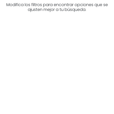
Modifica los filtros para encontrar opciones que se
ajusten mejor a tu búsqueda.
¿Buscas un profesional
inmobiliario?
Descubre inmobiliarias en Bizkaia
Las mejores agencias a tu disposición.
¡Descubrir ahora!