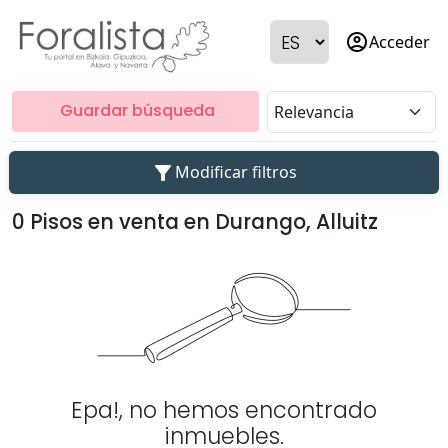
account_circle
Acceder
Guardar búsqueda
filter_alt
Modificar filtros
0 Pisos en venta en Durango, Alluitz
Epa!, no hemos encontrado
inmuebles.