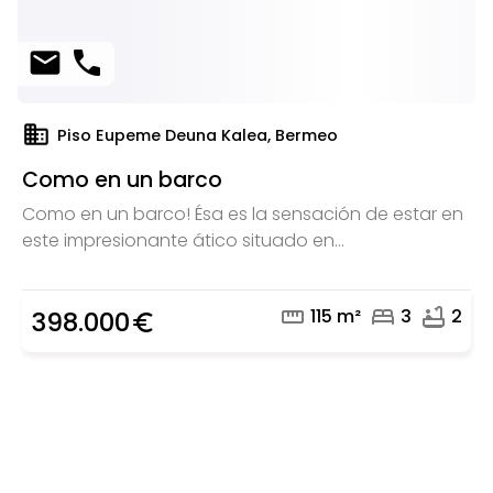
mail
phone
domain
Piso Eupeme Deuna Kalea, Bermeo
Como en un barco
Como en un barco! Ésa es la sensación de estar en
este impresionante ático situado en...
straighten
bed
bathtub
115 m²
3
2
398.000
euro_symbol