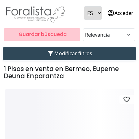
account_circle
Acceder
Guardar búsqueda
filter_alt
Modificar filtros
1 Pisos en venta en Bermeo, Eupeme
Deuna Enparantza
favorite