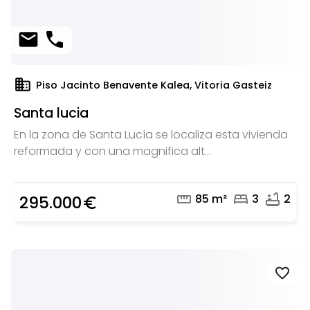
mail
phone
domain
Piso Jacinto Benavente Kalea, Vitoria Gasteiz
Santa lucia
En la zona de Santa Lucía se localiza esta vivienda
reformada y con una magnifica alt...
straighten
bed
bathtub
85 m²
3
2
295.000
euro_symbol
favorite