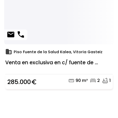
mail
phone
domain
Piso Fuente de la Salud Kalea, Vitoria Gasteiz
Venta en exclusiva en c/ fuente de ...
straighten
bed
bathtub
90 m²
2
1
285.000
euro_symbol