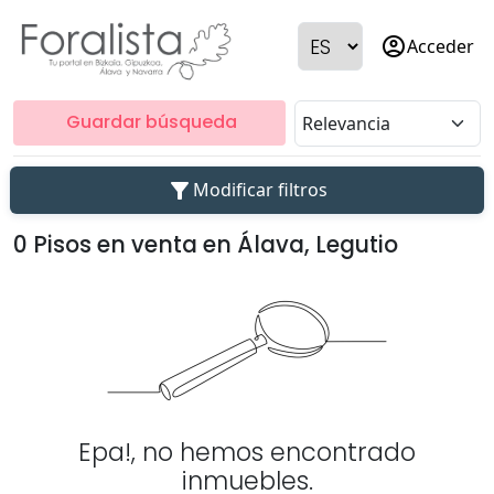
account_circle
Acceder
Guardar búsqueda
filter_alt
Modificar filtros
0 Pisos en venta en Álava, Legutio
Epa!, no hemos encontrado
inmuebles.