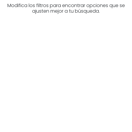
Modifica los filtros para encontrar opciones que se
ajusten mejor a tu búsqueda.
¿Buscas un profesional
inmobiliario?
Descubre inmobiliarias en Álava
Las mejores agencias a tu disposición.
¡Descubrir ahora!